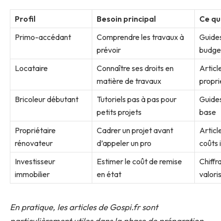
Profil
Besoin principal
Ce qu
Primo-accédant
Comprendre les travaux à
Guides
prévoir
budget
Locataire
Connaître ses droits en
Articl
matière de travaux
propri
Bricoleur débutant
Tutoriels pas à pas pour
Guides
petits projets
base
Propriétaire
Cadrer un projet avant
Articl
rénovateur
d’appeler un pro
coûts 
Investisseur
Estimer le coût de remise
Chiffr
immobilier
en état
valori
En pratique, les articles de Gospi.fr sont
particulièrement utiles dans la phase de préparation