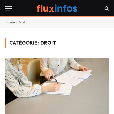
Home
»
Droit
CATÉGORIE :
DROIT