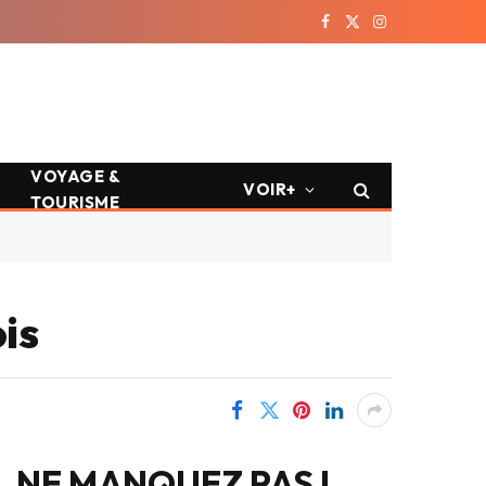
Facebook
X
Instagram
(Twitter)
VOYAGE &
VOIR+
TOURISME
is
NE MANQUEZ PAS !