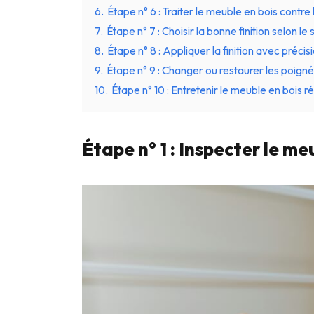
6.
Étape n° 6 : Traiter le meuble en bois contre 
7.
Étape n° 7 : Choisir la bonne finition selon le
8.
Étape n° 8 : Appliquer la finition avec préci
9.
Étape n° 9 : Changer ou restaurer les poign
10.
Étape n° 10 : Entretenir le meuble en bois 
Étape n° 1 : Inspecter le 