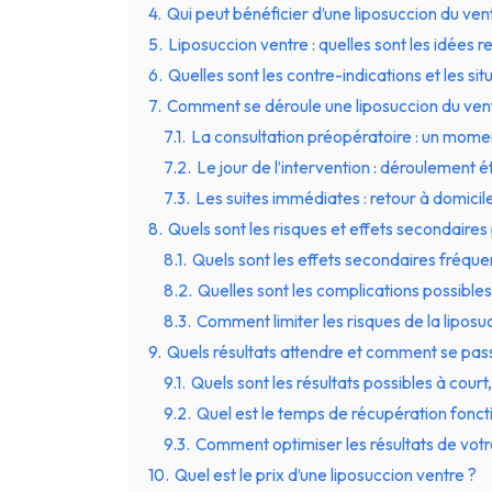
4.
Qui peut bénéficier d’une liposuccion du ven
5.
Liposuccion ventre : quelles sont les idées 
6.
Quelles sont les contre-indications et les sit
7.
Comment se déroule une liposuccion du ven
7.1.
La consultation préopératoire : un momen
7.2.
Le jour de l’intervention : déroulement 
7.3.
Les suites immédiates : retour à domicil
8.
Quels sont les risques et effets secondaires
8.1.
Quels sont les effets secondaires fréque
8.2.
Quelles sont les complications possibles
8.3.
Comment limiter les risques de la liposu
9.
Quels résultats attendre et comment se passe
9.1.
Quels sont les résultats possibles à cour
9.2.
Quel est le temps de récupération foncti
9.3.
Comment optimiser les résultats de votr
10.
Quel est le prix d’une liposuccion ventre ?