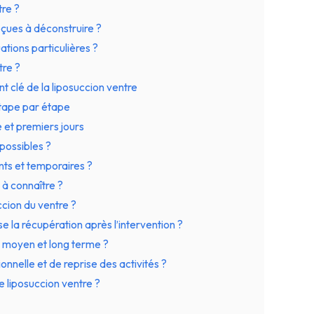
tre ?
reçues à déconstruire ?
uations particulières ?
tre ?
t clé de la liposuccion ventre
étape par étape
e et premiers jours
 possibles ?
nts et temporaires ?
 à connaître ?
ccion du ventre ?
 la récupération après l’intervention ?
t, moyen et long terme ?
onnelle et de reprise des activités ?
e liposuccion ventre ?