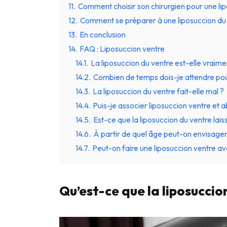
11.
Comment choisir son chirurgien pour une lip
12.
Comment se préparer à une liposuccion du 
13.
En conclusion
14.
FAQ : Liposuccion ventre
14.1.
La liposuccion du ventre est-elle vraimen
14.2.
Combien de temps dois-je attendre pour v
14.3.
La liposuccion du ventre fait-elle mal ?
14.4.
Puis-je associer liposuccion ventre et 
14.5.
Est-ce que la liposuccion du ventre laiss
14.6.
À partir de quel âge peut-on envisager
14.7.
Peut-on faire une liposuccion ventre av
Qu’est-ce que la liposucci